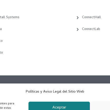
tall Systems
ConnectHall
a
ConnectLab
to
to
RESARIAL TÁCTICA – 46980 PATERNA (VALENCIA) – Tel. 961 106 093
Políticas y Aviso Legal del Sitio Web
Copyright © 2026 | Powered by
ookies para
Aceptar
de estas